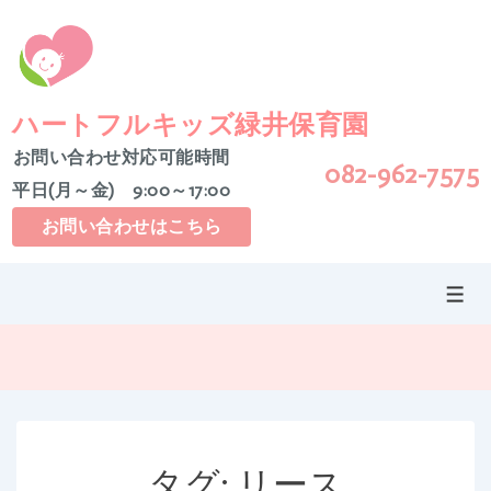
↓
メ
イ
ン
コ
ハートフルキッズ緑井保育園
ン
お問い合わせ対応可能時間
082-962-7575
テ
平日(月～金) 9:00～17:00
ン
ツ
お問い合わせはこちら
へ
ス
メ
キ
ニ
ッ
ュ
ー
プ
タグ:
リース