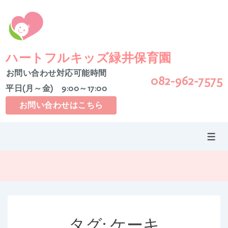
↓
メ
イ
ン
コ
ハートフルキッズ緑井保育園
ン
お問い合わせ対応可能時間
082-962-7575
テ
平日(月～金) 9:00～17:00
ン
ツ
お問い合わせはこちら
へ
ス
メ
キ
ニ
ッ
ュ
ー
プ
タグ:
ケーキ