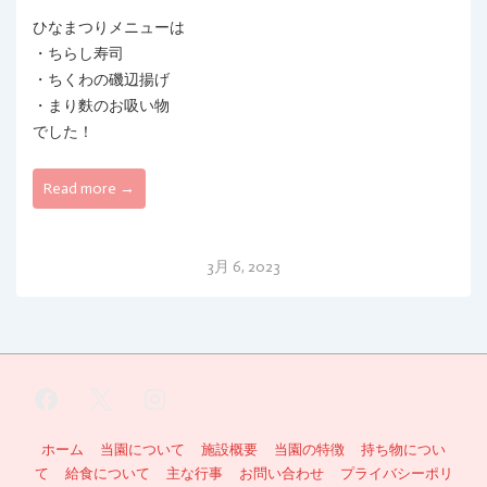
ひなまつりメニューは
・ちらし寿司
・ちくわの磯辺揚げ
・まり麩のお吸い物
でした！
Read more →
3月 6, 2023
フ
ホーム
当園について
施設概要
当園の特徴
持ち物につい
て
給食について
主な行事
お問い合わせ
プライバシーポリ