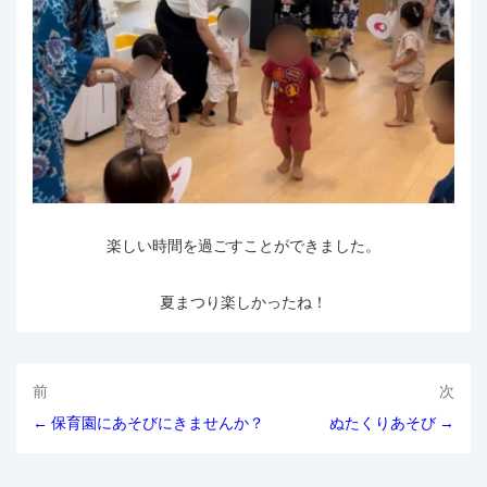
楽しい時間を過ごすことができました。
夏まつり楽しかったね！
投
前
次
← 保育園にあそびにきませんか？
ぬたくりあそび →
稿
ナ