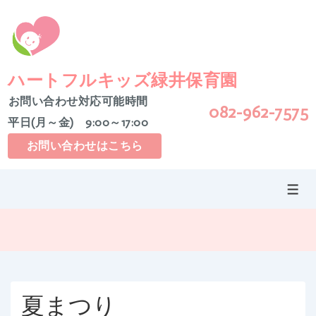
↓
メ
イ
ン
コ
ハートフルキッズ緑井保育園
ン
お問い合わせ対応可能時間
082-962-7575
テ
平日(月～金) 9:00～17:00
ン
ツ
お問い合わせはこちら
へ
ス
メ
キ
ニ
ッ
ュ
ー
プ
夏まつり