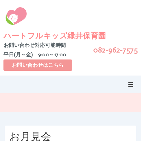
↓
メ
イ
ン
コ
ハートフルキッズ緑井保育園
ン
お問い合わせ対応可能時間
082-962-7575
テ
平日(月～金) 9:00～17:00
ン
ツ
お問い合わせはこちら
へ
ス
メ
キ
ニ
ッ
ュ
ー
プ
お月見会