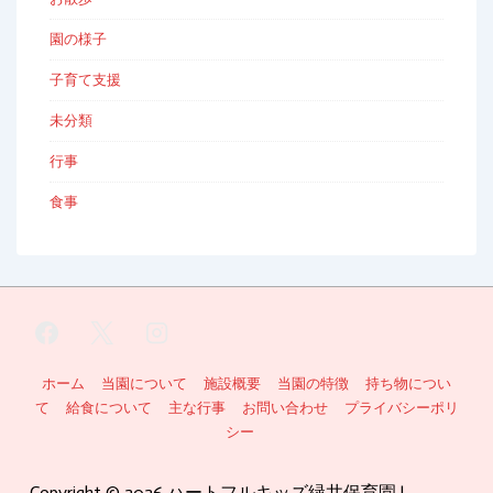
園の様子
子育て支援
未分類
行事
食事
フ
ホーム
当園について
施設概要
当園の特徴
持ち物につい
て
給食について
主な行事
お問い合わせ
プライバシーポリ
ッ
シー
タ
Copyright © 2026
ハートフルキッズ緑井保育園
|