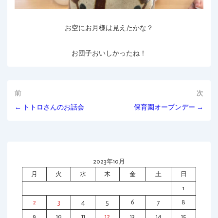
お空にお月様は見えたかな？
お団子おいしかったね！
投
前
次
← トトロさんのお話会
保育園オープンデー →
稿
ナ
ビ
2023年10月
ゲ
月
火
水
木
金
土
日
ー
1
シ
2
3
4
5
6
7
8
9
10
11
12
13
14
15